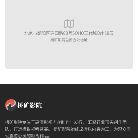
北京市朝阳区建国路88号SOHO现代城D座18层
桥矿影院总部办公地址
桥矿影院
桥矿影院专注于高清影视内容制作与发行， 汇聚行业顶尖创作团
队，打造极致视听盛宴。 桥矿影院始终坚持以内容为王，为观众呈
现震撼心灵的影视作品。