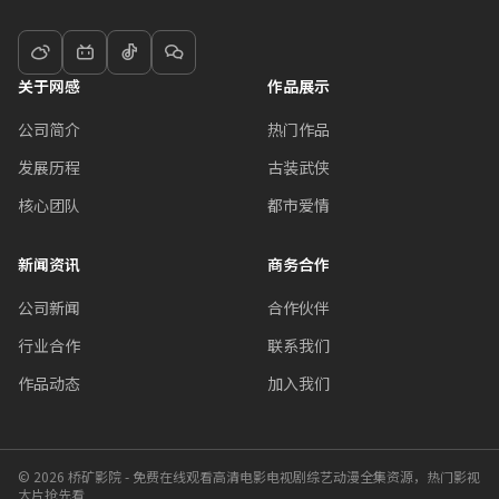
关于网感
作品展示
公司简介
热门作品
发展历程
古装武侠
核心团队
都市爱情
新闻资讯
商务合作
公司新闻
合作伙伴
行业合作
联系我们
作品动态
加入我们
© 2026 桥矿影院 - 免费在线观看高清电影电视剧综艺动漫全集资源，热门影视
大片抢先看