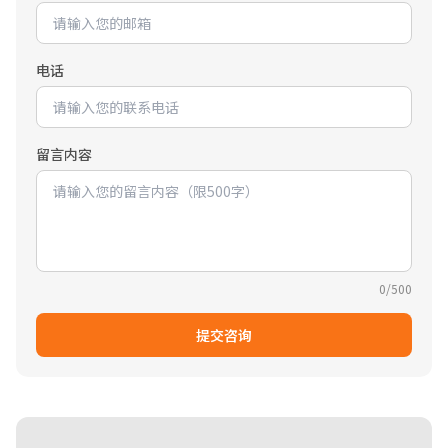
电话
留言内容
0/500
提交咨询